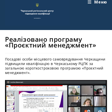
Перейти
Меню
до
вмісту
Реалізовано програму
«Проєктний менеджмент»
Посадові особи місцевого самоврядування Черкащини
підвищили кваліфікацію в Черкаському РЦПК за
загальною короткостроковою програмою «Проєктний
менеджмент».