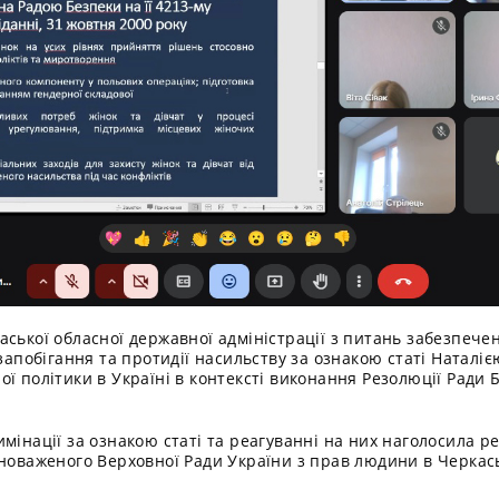
ської обласної державної адміністрації з питань забезпече
 запобігання та протидії насильству за ознакою статі Натал
ї політики в Україні в контексті виконання Резолюції Ради 
мінації за ознакою статі та реагуванні на них наголосила 
вноваженого Верховної Ради України з прав людини в Черкас