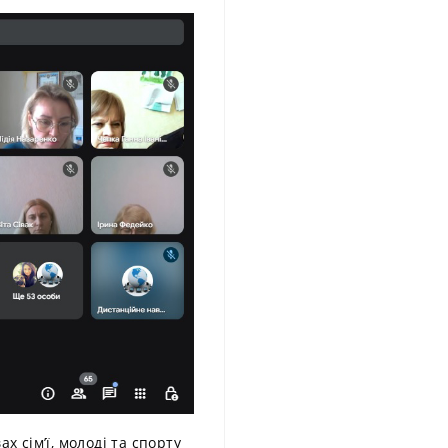
х сім’ї, молоді та спорту