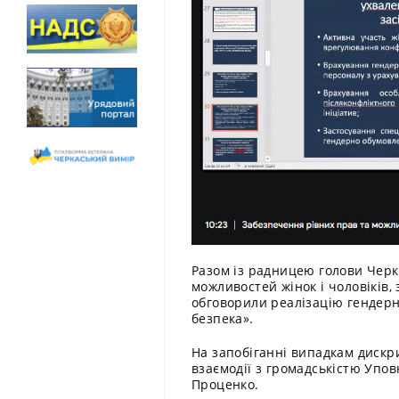
Разом із радницею голови Черка
можливостей жінок і чоловіків,
обговорили реалізацію гендерно
безпека».
На запобіганні випадкам дискри
взаємодії з громадськістю Упо
Проценко.