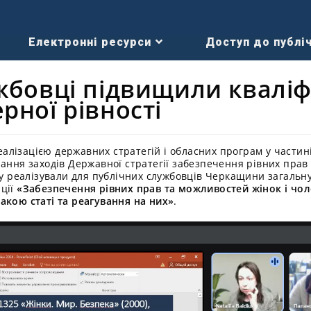
Електронні ресурси
Доступ до публіч
жбовці підвищили кваліф
рної рівності
лізацією державних стратегій і обласних програм у частині
ання заходів Державної стратегії забезпечення рівних прав 
оку реалізували для публічних службовців Черкащини загальн
ації
«Забезпечення рівних прав та можливостей жінок і чоло
акою статі та реагування на них»
.