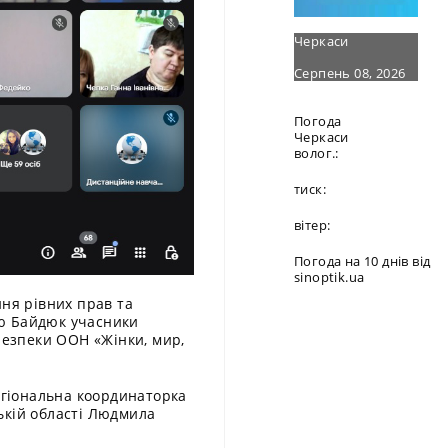
Черкаси
Серпень 08, 2026
Погода
Черкаси
волог.:
тиск:
вітер:
Погода на 10 днів від
sinoptik.ua
ння рівних прав та
ією Байдюк учасники
Безпеки ООН «Жінки, мир,
регіональна координаторка
ькій області Людмила