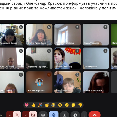
адміністрації Олександр Красюк поінформував учасників про 
ення рівних прав та можливостей жінок і чоловіків у політи