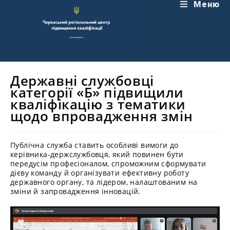
Перейти
Меню
до
вмісту
Державні службовці
категорії «Б» підвищили
кваліфікацію з тематики
щодо впровадження змін
Публічна служба ставить особливі вимоги до
керівника-держслужбовця, який повинен бути
передусім професіоналом, спроможним сформувати
дієву команду й організувати ефективну роботу
державного органу, та лідером, налаштованим на
зміни й запровадження інновацій.