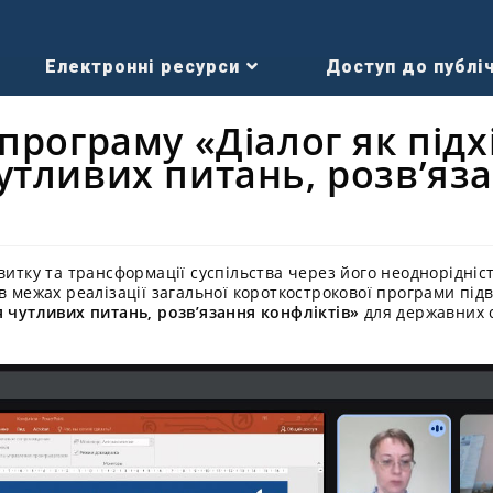
Електронні ресурси
Доступ до публіч
програму «Діалог як підх
утливих питань, розв’яз
витку та трансформації суспільства через його неоднорідність
в межах реалізації загальної короткострокової програми під
я чутливих питань, розв’язання конфліктів»
для державних с