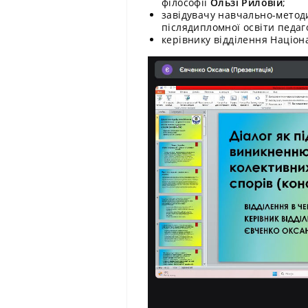
філософії
Ользі Риловій
;
завідувачу навчально-метод
післядипломної освіти педаг
керівнику відділення Націо