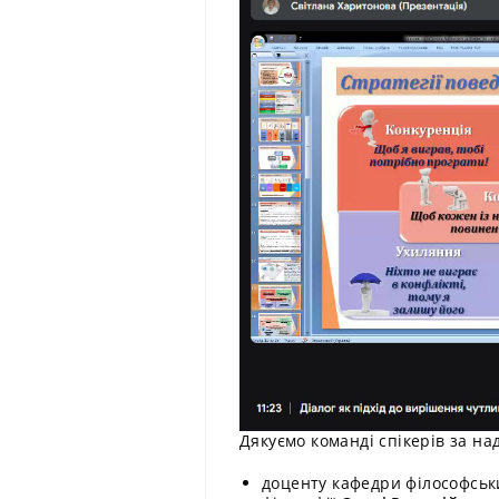
Дякуємо команді спікерів за на
доценту кафедри філософськи