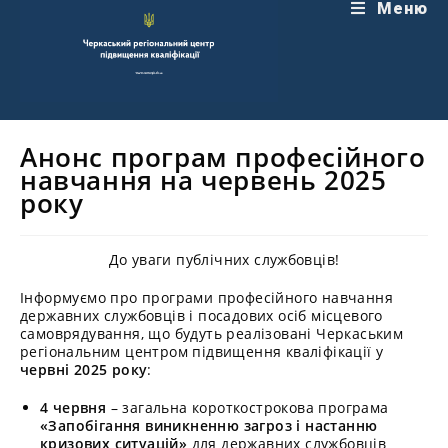
Перейти
Меню
до
вмісту
Анонс програм професійного
навчання на червень 2025
року
До уваги публічних службовців!
Інформуємо про програми професійного навчання
державних службовців і посадових осіб місцевого
самоврядування, що будуть реалізовані Черкаським
регіональним центром підвищення кваліфікації у
червні 2025 року
:
4 червня
– загальна короткострокова програма
«Запобігання виникненню загроз і настанню
кризових ситуацій»
для державних службовців