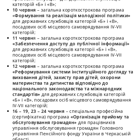
категорій «Б» і «В»;
10 червня
– загальна короткострокова програма
«
Формування та реалізація молодіжної політики»
для державних службовців категорій «Б» і «В»,
посадових осіб місцевого самоврядування IV-VII
категорій;
11 червн
я – загальна короткострокова програма
«Забезпечення доступу до публічної інформації»
для державних службовців категорії «Б» і «В»,
посадових осіб місцевого самоврядування IV-VII
категорій;
12 червня
– загальна короткострокова програма
«Реформування системи інституційного догляду та
виховання дітей, захисту прав дітей, охорони
материнства та дитинства відповідно до
національного законодавства та міжнародних
стандартів»
для державних службовців категорій
«Б» і «В», посадових осіб місцевого самоврядування
IV-VII категорій;
16 – 19, 23 – 24 червня
– спеціальна професійна
(сертифікатна) програма
«Організація прийому та
обслуговування громадян»
для працівників
управління обслуговування громадян Головного
управління Пенсійного фонду України в Черкаській
області.