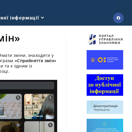
ної інформації
мін»
ймати зміни, знаходити у
рограма
«Сприйняття змін»
и та є одним із
році.