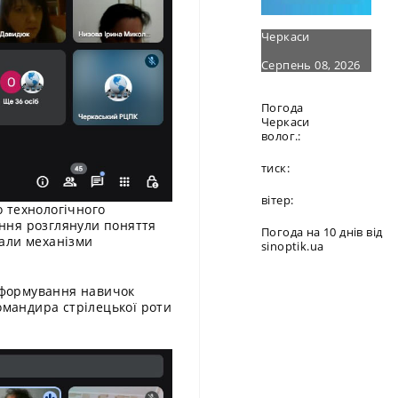
Черкаси
Серпень 08, 2026
Погода
Черкаси
волог.:
тиск:
вітер:
 технологічного
ння розглянули поняття
Погода на 10 днів від
вали механізми
sinoptik.ua
і формування навичок
омандира стрілецької роти