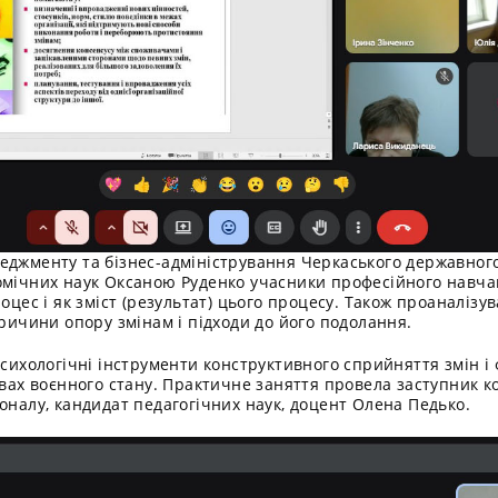
еджменту та бізнес-адміністрування Черкаського державного
омічних наук Оксаною Руденко учасники професійного навча
роцес і як зміст (результат) цього процесу. Також проаналізу
причини опору змінам і підходи до його подолання.
 психологічні інструменти конструктивного сприйняття змін 
овах воєнного стану. Практичне заняття провела заступник к
оналу, кандидат педагогічних наук, доцент Олена Педько.