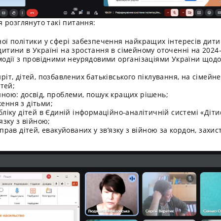
 розглянуто такі питання:
ої політики у сфері забезпечення найкращих інтересів дитин
итини в Україні на зростання в сімейному оточенні на 2024
ємодії з провідними неурядовими організаціями України щод
ріт, дітей, позбавлених батьківського піклування, на сімейн
ітей;
иною: досвід, проблеми, пошук кращих рішень;
ення з дітьми;
ліку дітей в Єдиній інформаційно-аналітичній системі «Діти»,
язку з війною;
прав дітей, евакуйованих у зв’язку з війною за кордон, захи