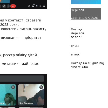
Черкаси
Серпень 07, 2026
и у контексті Стратегії
-2028 роки;
о ключових питань захисту
Погода
Черкаси
волог.:
е виховання – пріоритет
тиск:
вітер:
 реєстр обліку дітей,
Погода на 10 днів від
ст житлових і майнових
sinoptik.ua