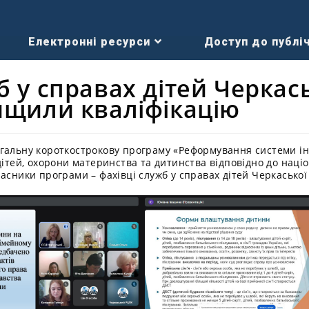
Електронні ресурси
Доступ до публіч
б у справах дітей Черкас
ищили кваліфікацію
гальну короткострокову програму «Реформування системи ін
дітей, охорони материнства та дитинства відповідно до наці
асники програми – фахівці служб у справах дітей Черкаської 