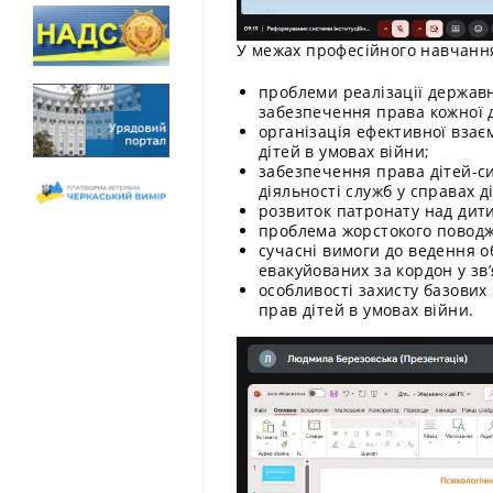
У межах професійного навчання
проблеми реалізації державн
забезпечення права кожної д
організація ефективної вза
дітей в умовах війни;
забезпечення права дітей-си
діяльності служб у справах д
розвиток патронату над дит
проблема жорстокого поводж
сучасні вимоги до ведення об
евакуйованих за кордон у зв’
особливості захисту базових 
прав дітей в умовах війни.