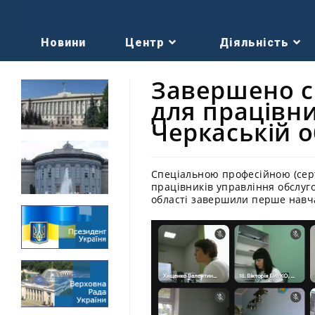
Новини
Центр
Діяльність
Завершено с
для працівни
Черкаській о
Спеціальною професійною (се
працівників управління обслуг
області завершили перше навч