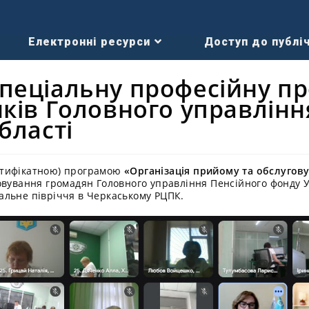
Електронні ресурси
Доступ до публіч
пеціальну професійну п
ків Головного управлінн
бласті
ртифікатною) програмою
«Організація прийому та обслугов
овування громадян Головного управління Пенсійного фонду У
альне півріччя в Черкаському РЦПК.