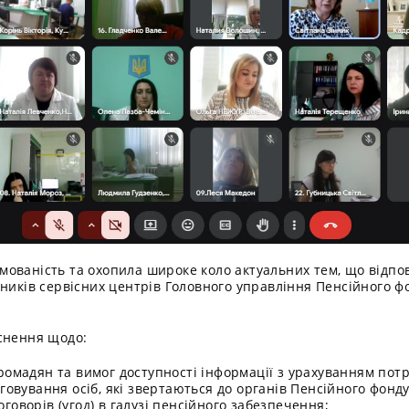
ованість та охопила широке коло актуальних тем, що відпо
вників сервісних центрів Головного управління Пенсійного ф
снення щодо:
ромадян та вимог доступності інформації з урахуванням потре
говування осіб, які звертаються до органів Пенсійного фонду
говорів (угод) в галузі пенсійного забезпечення;