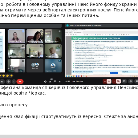
ї робота в Головному управлінні Пенсійного фонду України 
на отримати через вебпортал електронних послуг Пенсійного
шньо переміщеним особам та інших питань.
офесійна команда спікерів із Головного управління Пенсійно
вищої освіти Черкас.
ього процесу!
ення кваліфікації стартуватимуть із вересня. Стежте за ано