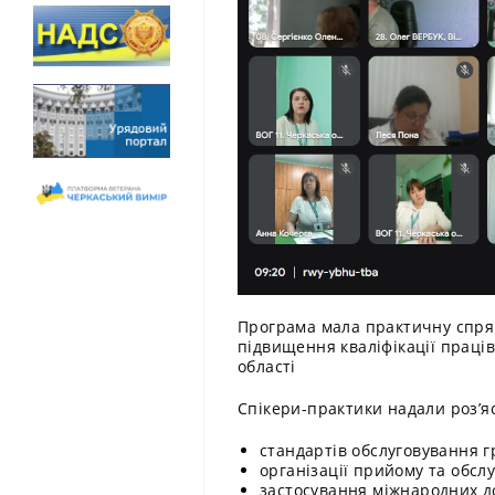
Програма мала практичну спрям
підвищення кваліфікації праці
області
Спікери-практики надали роз’я
стандартів обслуговування г
організації прийому та обслу
застосування міжнародних до