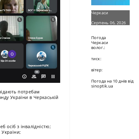
Черкаси
Серпень 06, 2026
Погода
Черкаси
волог.:
тиск:
вітер:
Погода на 10 днів від
sinoptik.ua
відають потребам
онду України в Черкаській
б осіб з інвалідністю;
 України;