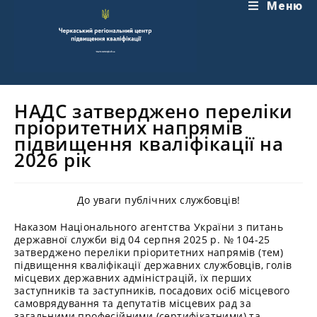
Перейти
Меню
до
вмісту
НАДС затверджено переліки
пріоритетних напрямів
підвищення кваліфікації на
2026 рік
До уваги публічних службовців!
Наказом Національного агентства України з питань
державної служби від 04 серпня 2025 р. № 104-25
затверджено переліки пріоритетних напрямів (тем)
підвищення кваліфікації державних службовців, голів
місцевих державних адміністрацій, їх перших
заступників та заступників, посадових осіб місцевого
самоврядування та депутатів місцевих рад за
загальними професійними (сертифікатними) та