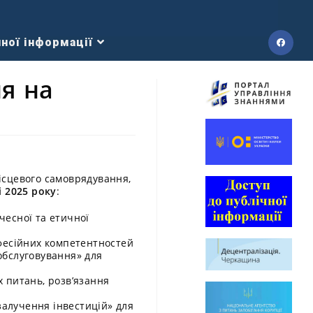
ної інформації
я на
ісцевого самоврядування,
і 2025 року
:
чесної та етичної
фесійних компетентностей
обслуговування» для
х питань, розв’язання
залучення інвестицій» для