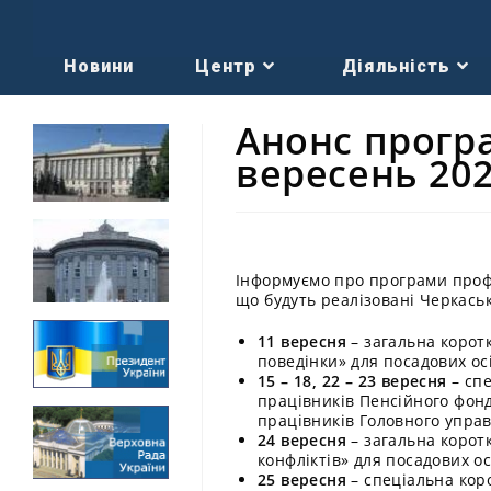
Новини
Центр
Діяльність
Анонс прогр
вересень 202
Інформуємо про програми профе
що будуть реалізовані Черкась
11 вересня
– загальна корот
поведінки» для посадових осі
15 – 18, 22 – 23 вересня
– спе
працівників Пенсійного фонд
працівників Головного управ
24 вересня
– загальна коротк
конфліктів» для посадових ос
25 вересня
– спеціальна кор