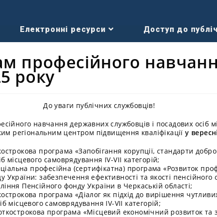
Електронні ресурси
Доступ до публіч
ам професійного навчанн
5 року
До уваги публічних службовців!
сійного навчання державних службовців і посадових осіб м
ким регіональним центром підвищення кваліфікації
у вересн
кострокова програма «Запобігання корупції, стандарти добро
б місцевого самоврядування IV-VII категорій;
ціальна професійна (сертифікатна) програма «Розвиток про
у України: забезпечення ефективності та якості пенсійного 
ління Пенсійного фонду України в Черкаській області;
острокова програма «Діалог як підхід до вирішення чутливи
іб місцевого самоврядування IV-VII категорій;
откострокова програма «Місцевий економічний розвиток та 