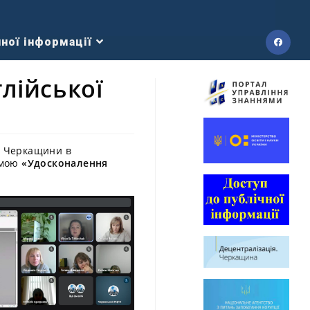
ної інформації
лійської
ів Черкащини в
амою
«Удосконалення