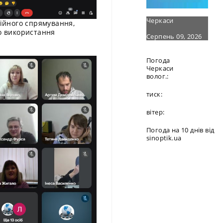
Черкаси
ійного спрямування,
го використання
Серпень 09, 2026
Погода
Черкаси
волог.:
тиск:
вітер:
Погода на 10 днів від
sinoptik.ua