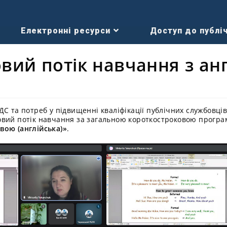
Електронні ресурси
Доступ до публіч
вий потік навчання з анг
ДС та потреб у підвищенні кваліфікації публічних службовц
овий потік навчання за загальною короткостроковою прогр
вою (англійська)»
.