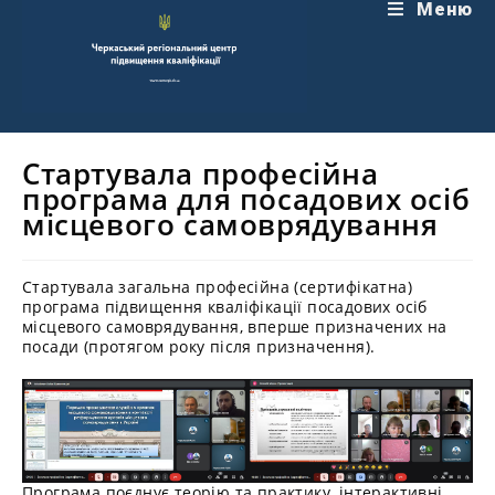
Перейти
Меню
до
вмісту
Стартувала професійна
програма для посадових осіб
місцевого самоврядування
Стартувала загальна професійна (сертифікатна)
програма підвищення кваліфікації посадових осіб
місцевого самоврядування, вперше призначених на
посади (протягом року після призначення).
Програма поєднує теорію та практику, інтерактивні