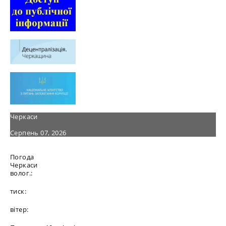
Черкаси
Серпень 07, 2026
Погода
Черкаси
волог.:
тиск:
вітер: