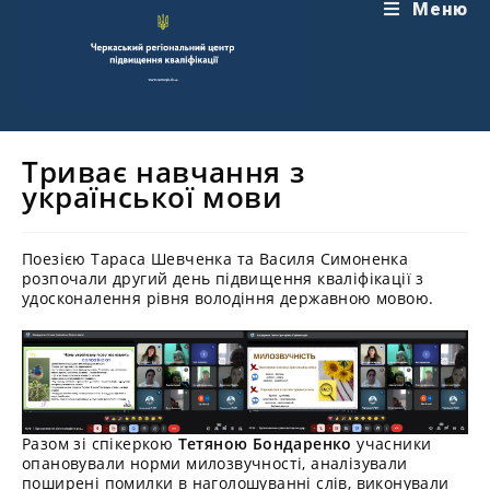
Перейти
Меню
до
вмісту
Триває навчання з
української мови
Поезією Тараса Шевченка та Василя Симоненка
розпочали другий день підвищення кваліфікації з
удосконалення рівня володіння державною мовою.
Разом зі спікеркою
Тетяною Бондаренко
учасники
опановували норми милозвучності, аналізували
поширені помилки в наголошуванні слів, виконували