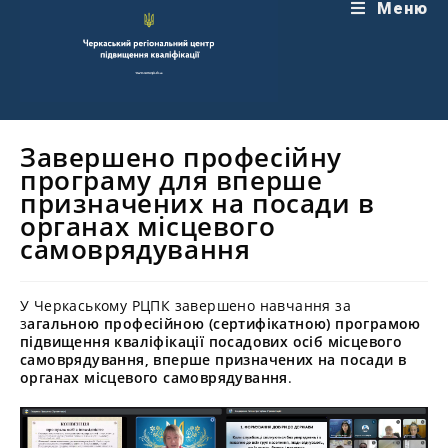
Перейти
Меню
до
вмісту
Завершено професійну
програму для вперше
призначених на посади в
органах місцевого
самоврядування
У Черкаському РЦПК завершено навчання за
з
агальною професійною (сертифікатною) програмою
підвищення кваліфікації посадових осіб місцевого
самоврядування, вперше призначених на посади в
органах місцевого самоврядування
.