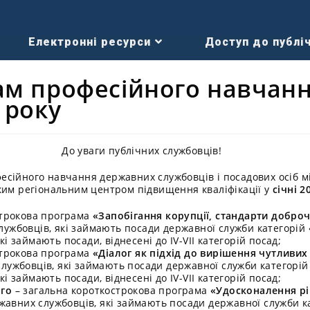
Електронні ресурси
Доступ до публіч
ам професійного навчанн
 року
До уваги публічних службовців!
сійного навчання державних службовців і посадових осіб м
ким регіональним центром підвищення кваліфікації у
січні 2
строкова програма
«Запобігання корупції, стандарти доброч
ужбовців, які займають посади державної служби категорій «Б
і займають посади, віднесені до IV-VII категорій посад;
строкова програма
«Діалог як підхід до вирішення чутливих
ужбовців, які займають посади державної служби категорій «
і займають посади, віднесені до IV-VII категорій посад;
ого
– загальна короткострокова програма
«Удосконалення рі
авних службовців, які займають посади державної служби кат