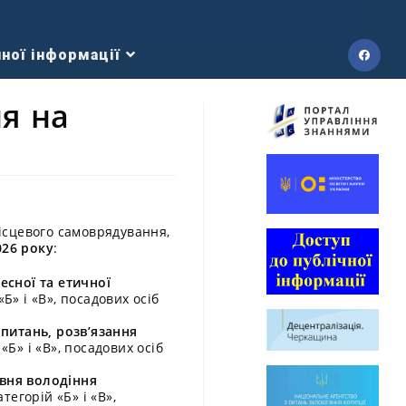
ної інформації
я на
ісцевого самоврядування,
026 року
:
есної та етичної
» і «В», посадових осіб
 питань, розв’язання
Б» і «В», посадових осіб
вня володіння
егорій «Б» і «В»,