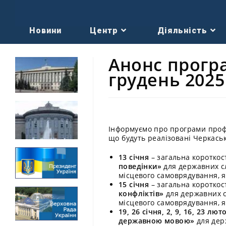
Новини
Центр
Діяльність
Анонс прогр
грудень 2025
Інформуємо про програми профе
що будуть реалізовані Черкась
13 січня
– загальна коротко
поведінки»
для державних сл
місцевого самоврядування, як
15 січня
– загальна коротко
конфліктів»
для державних сл
місцевого самоврядування, як
19, 26 січня, 2, 9, 16, 23 лют
державною мовою»
для держ