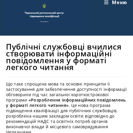
Перейти
Меню
до
вмісту
Публічні службовці вчилися
створювати інформаційні
повідомлення у форматі
легкого читання
Що таке спрощена мова та основні принципи її
застосування для забезпечення доступності інформації
обговорили під час загальної короткострокової
програми
«Розроблення інформаційних повідомлень
у форматі легкого читання»
. Це нова програма
підвищення кваліфікації для публічних службовців,
розроблена нашим закладом освіти відповідно до
рекомендацій НАДС та освітніх потреб органів
виконавчої влади й місцевого самоврядування
Черкащини.