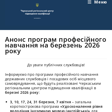
Перейти
Меню
до
вмісту
Анонс програм професійного
навчання на березень 2026
року
До уваги публічних службовців!
Інформуємо про програми професійного навчання
державних службовців і посадових осіб місцевого
самоврядування, що будуть реалізовані Черкаським
регіональним центром підвищення кваліфікації в
березні 2026 року
:
3, 10, 17, 24, 31 березня, 7 квітня
– загальна
короткострокова програма
«Удосконалення рівня
володіння іноземною мовою (англійська)»
для