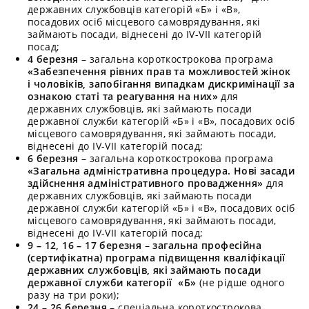
державних службовців категорій «Б» і «В»,
посадових осіб місцевого самоврядування, які
займають посади, віднесені до IV-VII категорій
посад;
4 березня
– загальна короткострокова програма
«Забезпечення рівних прав та можливостей жінок
і чоловіків, запобігання випадкам дискримінації за
ознакою статі та реагування на них»
для
державних службовців, які займають посади
державної служби категорій «Б» і «В», посадових осіб
місцевого самоврядування, які займають посади,
віднесені до IV-VII категорій посад;
6 березня
– загальна короткострокова програма
«Загальна адміністративна процедура. Нові засади
здійснення адміністративного провадження»
для
державних службовців, які займають посади
державної служби категорій «Б» і «В», посадових осіб
місцевого самоврядування, які займають посади,
віднесені до IV-VII категорій посад;
9 – 12, 16 – 17 березня
–
загальна професійна
(сертифікатна) програма підвищення кваліфікації
державних службовців, які займають посади
державної служби категорії «Б»
(не рідше одного
разу на три роки);
24 – 26 березня
– спеціальна короткострокова