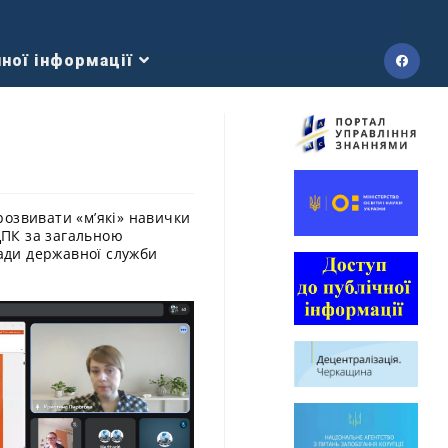
ної інформації
розвивати «м’які» навички
ЦПК за загальною
ади державної служби