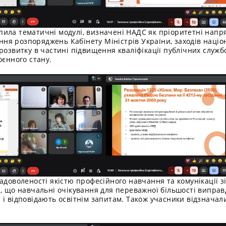
пила тематичні модулі, визначені НАДС як пріоритетні нап
нання розпоряджень Кабінету Міністрів України, заходів наці
розвитку в частині підвищення кваліфікації публічних службо
оєнного стану.
адоволеності якістю професійного навчання та комунікації 
и, що навчальні очікування для переважної більшості випра
 і відповідають освітнім запитам. Також учасники відзначал