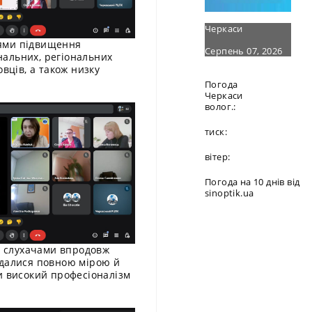
Черкаси
рями підвищення
Серпень 07, 2026
ональних, регіональних
вців, а також низку
Погода
Черкаси
волог.:
тиск:
вітер:
Погода на 10 днів від
sinoptik.ua
зі слухачами впродовж
вдалися повною мірою й
и високий професіоналізм