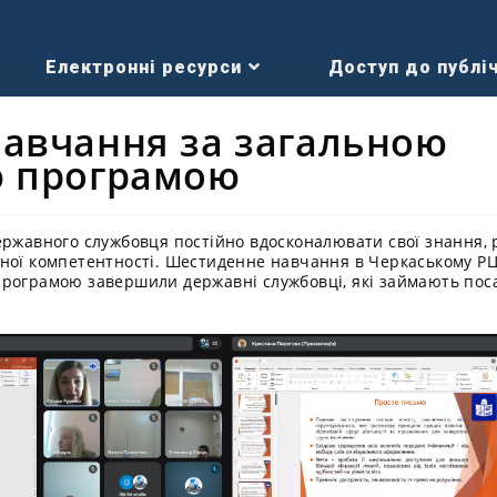
Електронні ресурси
Доступ до публіч
авчання за загальною
ю програмою
ержавного службовця постійно вдосконалювати свої знання, 
йної компетентності. Шестиденне навчання в Черкаському Р
програмою завершили державні службовці, які займають пос